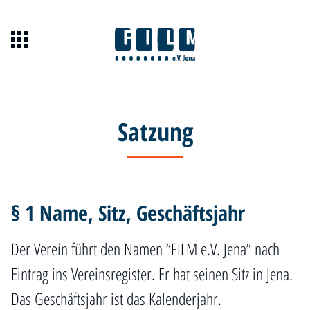
Veranstaltungskalender
Satzung
Über unsere Projekte
Togg
Über den FILM e.V.
Togg
§ 1 Name, Sitz, Geschäftsjahr
Mitglied werden
Unterstützen Sie uns
Der Verein führt den Namen “FILM e.V. Jena” nach
Kontakt
Eintrag ins Vereinsregister. Er hat seinen Sitz in Jena.
Das Geschäftsjahr ist das Kalenderjahr.